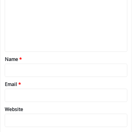
o
m
m
e
n
t
*
Name
*
Email
*
Website