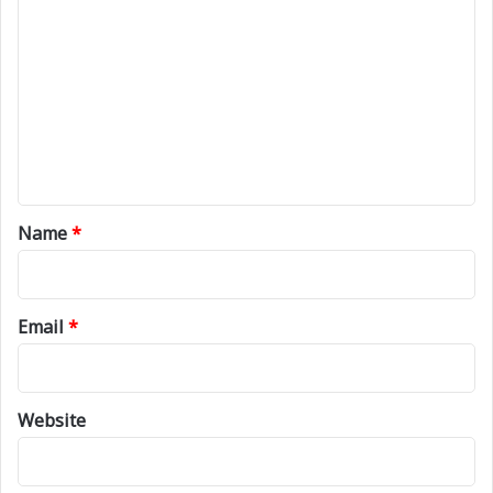
o
m
m
e
n
t
*
Name
*
Email
*
Website