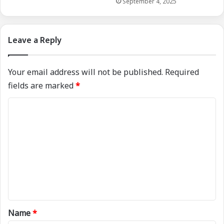
September 4, 2025
Leave a Reply
Your email address will not be published.
Required
fields are marked
*
C
o
m
m
e
n
t
*
Name
*