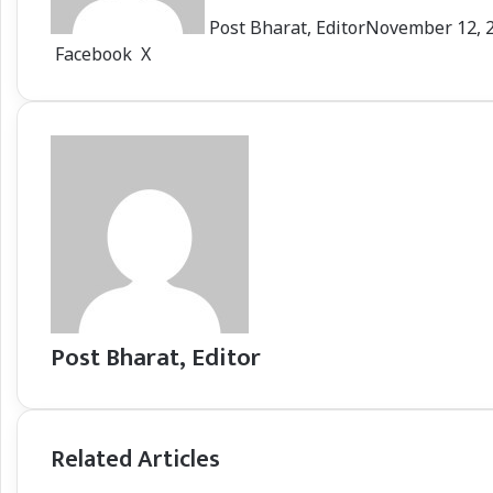
Post Bharat, Editor
November 12, 
LinkedIn
Tumblr
Pinterest
Reddit
VKontakte
Share
Print
Facebook
X
via
Email
Post Bharat, Editor
Related Articles