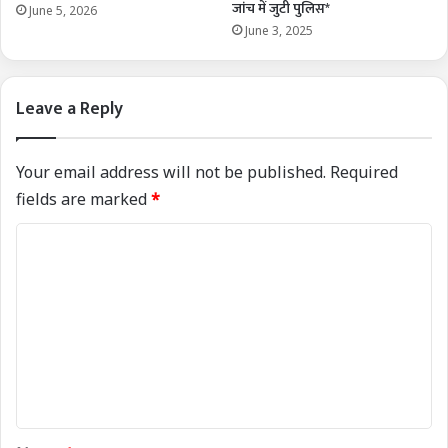
जांच में जुटी पुलिस*
June 5, 2026
June 3, 2025
Leave a Reply
Your email address will not be published.
Required
fields are marked
*
C
o
m
m
e
n
t
*