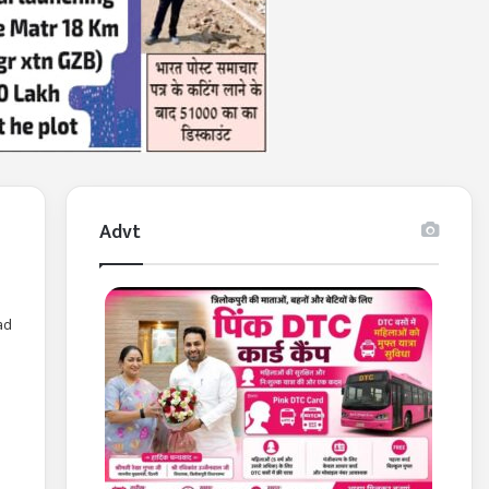
Advt
ad