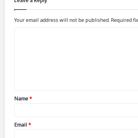
Leave a Reply
Your email address will not be published.
Required fi
C
o
m
m
e
n
t
*
Name
*
Email
*