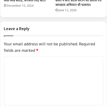
लख-लख बधाई, जगजीत सिंह बेदी।
बस्ती में बनी अटल कैंटीन का प्रवास एवं
स्वच्छता अभियान भी चलाया।
December 15, 2024
June 12, 2026
Leave a Reply
Your email address will not be published.
Required
fields are marked
*
C
o
m
m
e
n
t