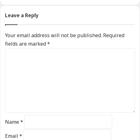
Leave a Reply
Your email address will not be published.
Required
fields are marked
*
C
o
m
m
e
n
t
*
Name
*
Email
*