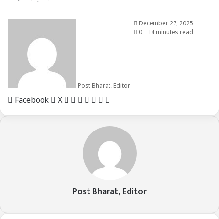
December 27, 2025
0
4 minutes read
Post Bharat, Editor
LinkedIn
Tumblr
Pinterest
Reddit
VKontakte
Share
Print
Facebook
X
via
Email
Post Bharat, Editor