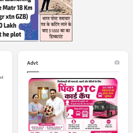
Advt
ad