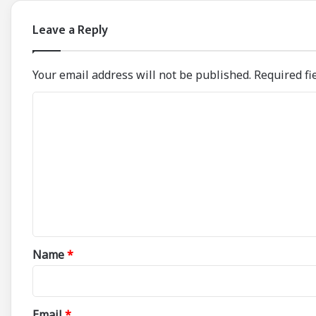
Leave a Reply
Your email address will not be published.
Required fi
C
o
m
m
e
n
t
*
Name
*
Email
*