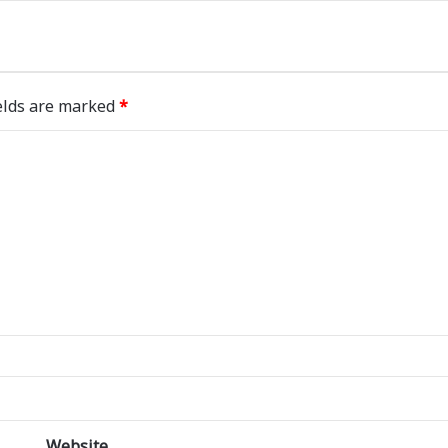
elds are marked
*
Website