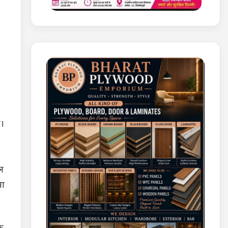
ा।
ूल
ना
क