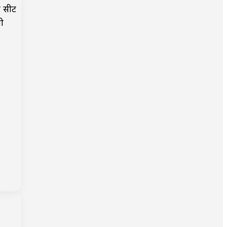
ऊ सीट
ी