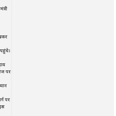
त्री
ेखकर
हुंचे।
हाय
कीज पर
्यान
र्ग पर
 इस