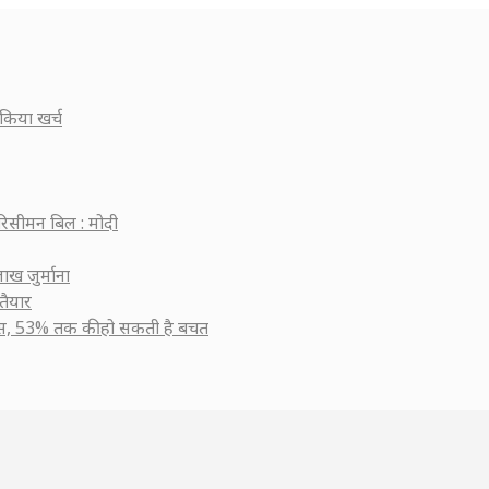
किया खर्च
रिसीमन बिल : मोदी
ाख जुर्माना
तैयार
सुस, 53% तक की हो सकती है बचत