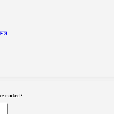
 गोयल
 are marked
*