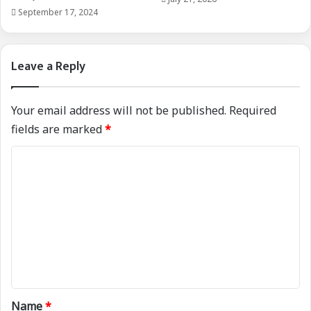
September 17, 2024
Leave a Reply
Your email address will not be published.
Required
fields are marked
*
C
o
m
m
e
n
t
*
Name
*