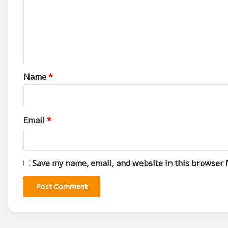
m
e
n
t
*
Name
*
Email
*
Save my name, email, and website in this browser f