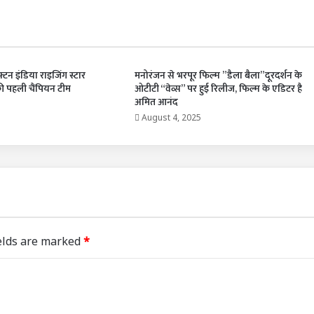
राफ्टन इंडिया राइजिंग स्टार
मनोरंजन से भरपूर फिल्म ”डैला बैला”दूरदर्शन के
 पहली चैंपियन टीम
ओटीटी “वेव्स” पर हुई रिलीज, फिल्म के एडिटर है
अमित आनंद
August 4, 2025
elds are marked
*