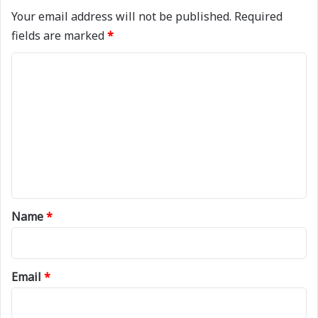
Your email address will not be published.
Required
fields are marked
*
C
o
m
m
e
n
t
*
Name
*
Email
*