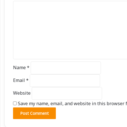
C
o
m
m
e
n
t
*
Name
*
Email
*
Website
Save my name, email, and website in this browser f