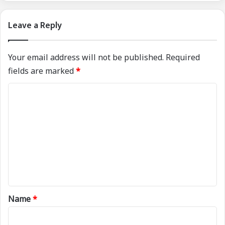
Leave a Reply
Your email address will not be published.
Required
fields are marked
*
C
o
m
m
e
n
t
*
Name
*